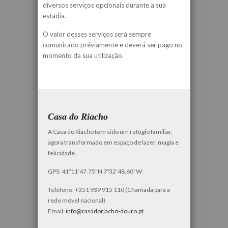
diversos serviços opcionais durante a sua
estadia.
O valor desses serviços será sempre
comunicado préviamente e deverá ser pago no
momento da sua utilização.
Casa do Riacho
A Casa do Riacho tem sido um refúgio familiar,
agora transformado em espaço de lazer, magia e
felicidade.
GPS: 41º11’47.75”N 7º32’48.60”W
Telefone: +351 939 915 110 (Chamada para a
rede móvel nacional)
Email:
info@casadoriacho-douro.pt